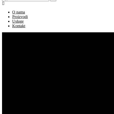
O nama
Proizvodi
Usluge
Kontakt
Flyer Design Printing
Home
Services
Flyer Design Printing