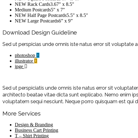
NEW Rack Cards3.67" x 8.5"
Medium Postcards5" x 7"
NEW Half Page Postcards5.5" x 8.5"
NEW Large Postcards6” x 9”
Download Design Guideline
Sed ut perspicias unde omnis iste natus error sit volupta
photoshop
illustrator
jpge
Sed ut perspiciatis unde omnis iste natus error sit volupta
architecto beatae vitae dicta sunt explicabo. Nemo enim ip
voluptatem sequi nesciunt. Neque porro quisquam est qui d
More Services
Design & Branding
Business Cart Printing
T – Shirt Printing