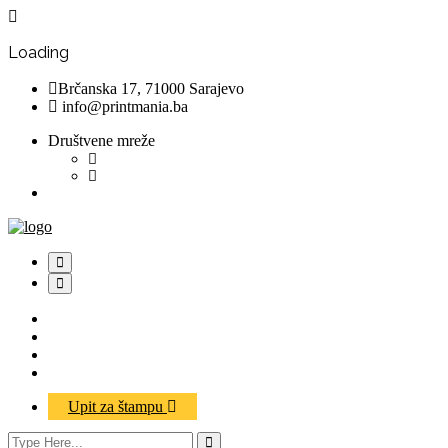
Loading
Brčanska 17, 71000 Sarajevo
info@printmania.ba
Društvene mreže
O NAMA
PROIZVODI
USLUGE
KONTAKT
Upit za štampu